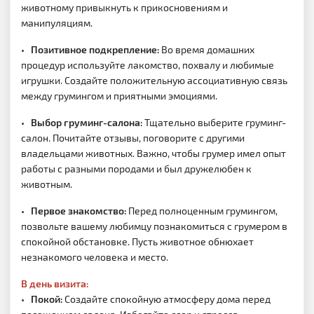
животному привыкнуть к прикосновениям и
манипуляциям.
•
Позитивное подкрепление:
Во время домашних
процедур используйте лакомство, похвалу и любимые
игрушки. Создайте положительную ассоциативную связь
между грумингом и приятными эмоциями.
•
Выбор груминг-салона:
Тщательно выберите груминг-
салон. Почитайте отзывы, поговорите с другими
владельцами животных. Важно, чтобы грумер имел опыт
работы с разными породами и был дружелюбен к
животным.
•
Первое знакомство:
Перед полноценным грумингом,
позвольте вашему любимцу познакомиться с грумером в
спокойной обстановке. Пусть животное обнюхает
незнакомого человека и место.
В день визита:
•
Покой:
Создайте спокойную атмосферу дома перед